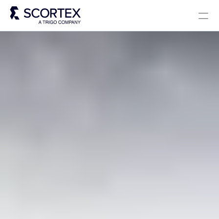
Select Language
Solutions
À propos
Careers
Blog
Scortex 10 ans
French
Prendre contact