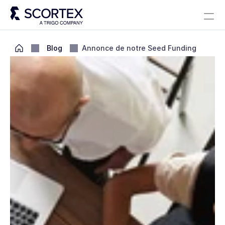
Select Language
Solutions
À propos
Careers
Blog
Scortex 10 ans
French
Blog
Annonce de notre Seed Funding
Prendre contact