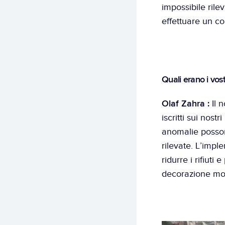
impossibile rile
effettuare un co
Quali erano i vostr
Olaf Zahra : 
Il 
iscritti sui nost
anomalie possono
rilevate. L’imp
ridurre i rifiuti
decorazione mol