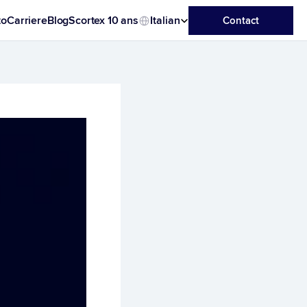
Select Language
to
Carriere
Blog
Scortex 10 ans
Italian
Contact