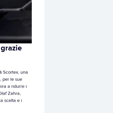
grazie 
i Scortex, una 
 per le sue 
ra a ridurre i 
Olaf Zahra, 
 scelta e i 