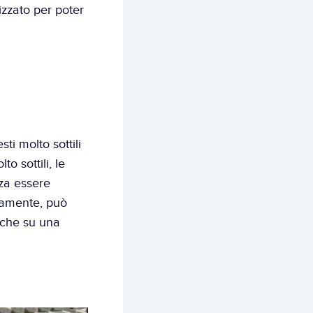
zzato per poter 
ti molto sottili 
 sottili, le 
za essere 
tamente, può 
nche su una 