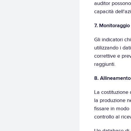
auditor possono 
capacità dell'azi
7. Monitoraggio 
Gli indicatori ch
utilizzando i da
correttive e pre
raggiunti.
8. Allineamento 
La costituzione 
la produzione ne
fissare in modo i
controllo al ric
Un database di 