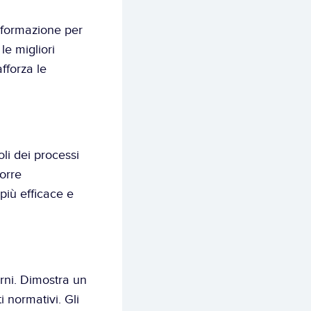
 formazione per 
e migliori 
forza le 
li dei processi 
orre 
iù efficace e 
rni. Dimostra un 
 normativi. Gli 