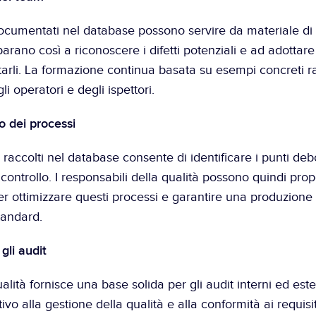
i documentati nel database possono servire da materiale di
arano così a riconoscere i difetti potenziali e ad adottare l
tarli. La formazione continua basata su esempi concreti raf
 operatori e degli ispettori.
o dei processi
i raccolti nel database consente di identificare i punti debo
controllo. I responsabili della qualità possono quindi prop
r ottimizzare questi processi e garantire una produzione p
tandard.
gli audit
ualità fornisce una base solida per gli audit interni ed este
vo alla gestione della qualità e alla conformità ai requisiti