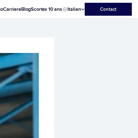
Select Language
to
Carriere
Blog
Scortex 10 ans
Italian
Contact