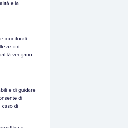
ità e la 
e monitorati 
le azioni 
ualità vengano 
li e di guidare 
onsente di 
 caso di 
roattiva e 