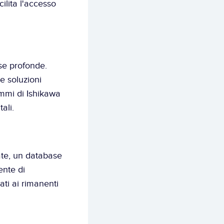
ilita l'accesso 
e profonde. 
 soluzioni 
ammi di Ishikawa 
ali.
te, un database 
nte di 
ati ai rimanenti 