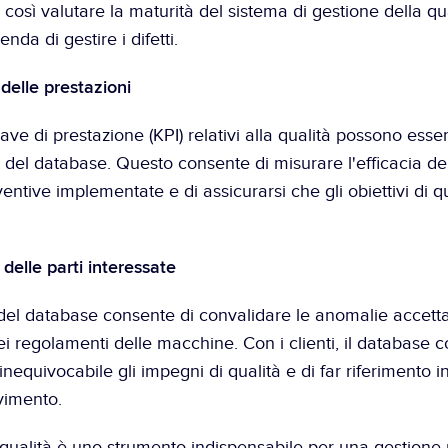
così valutare la maturità del sistema di gestione della qual
enda di gestire i difetti.
delle prestazioni
iave di prestazione (KPI) relativi alla qualità possono esser
ti del database. Questo consente di misurare l'efficacia del
ventive implementate e di assicurarsi che gli obiettivi di q
delle parti interessate
del database consente di convalidare le anomalie accettabi
i regolamenti delle macchine. Con i clienti, il database c
nequivocabile gli impegni di qualità e di far riferimento in
evimento.
qualità è uno strumento indispensabile per una gestione p