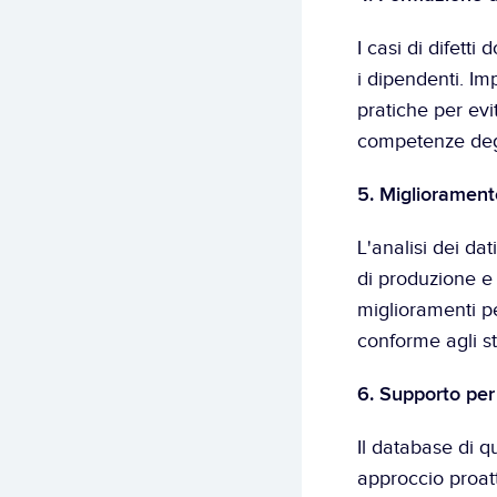
I casi di difett
i dipendenti. Imp
pratiche per evi
competenze degli
5. Migliorament
L'analisi dei dat
di produzione e 
miglioramenti pe
conforme agli s
6. Supporto per 
Il database di q
approccio proatti