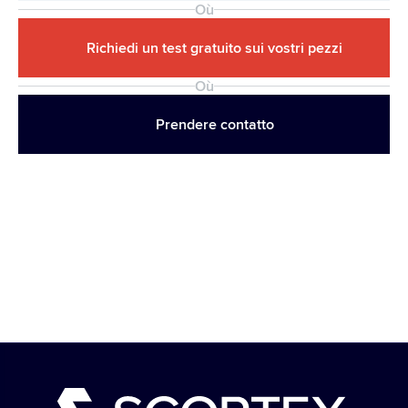
Où
Richiedi un test gratuito sui vostri pezzi
Où
Prendere contatto