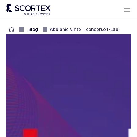
Select Languag
Soluzioni
A proposito
Carriere
Blog
Scortex 10 ans
Italian
Blog
Abbiamo vinto il concorso i-Lab
Contact