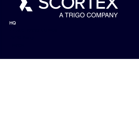
HQ
22 Rue Berbier Du Mets
75013 Parigi
Francia
Contattare
contact@scortex.io
sales@scortex.io
partner@scortex.io
fornitore@scortex.io
Navigazione
Soluzione
A proposito
Blog
Contattare
Calcolatore ROI