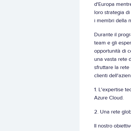
d'Europa mentre
loro strategia d
i membri della n
Durante il progr
team e gli espert
opportunità di c
una vasta rete d
sfruttare la rete
clienti dell'azi
1. L'expertise te
Azure Cloud.
2. Una rete glob
Il nostro obiett