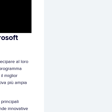
osoft 
Siamo entusiasti e onorati di essere stati selezionati da Microsoft per partecipare al loro 
 programma 
l miglior 
tiva più ampia 
rincipali 
ende innovative 