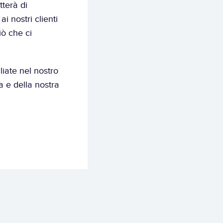
erà di 
i nostri clienti 
ò che ci 
iate nel 
nostro 
 e della nostra 