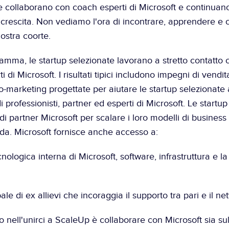
 collaborano con coach esperti di Microsoft e continuano 
i crescita. Non vediamo l'ora di incontrare, apprendere e 
ostra coorte.
amma, le startup selezionate lavorano a stretto contatto co
i di Microsoft. I risultati tipici includono impegni di vendi
o-marketing progettate per aiutare le startup selezionate a 
i professionisti, partner ed esperti di Microsoft. Le start
 di partner Microsoft per scalare i loro modelli di business e
enda. Microsoft fornisce anche accesso a:
cnologica interna di Microsoft, software, infrastruttura e la
ale di ex allievi che incoraggia il supporto tra pari e il ne
ivo nell'unirci a ScaleUp è collaborare con Microsoft sia sul