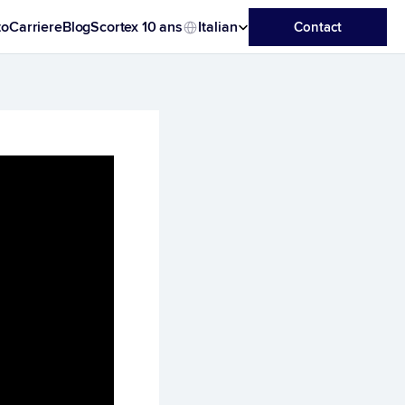
Select Language
to
Carriere
Blog
Scortex 10 ans
Italian
Contact