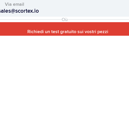
Via email
sales@scortex.io
Où
Richiedi un test gratuito sui vostri pezzi
Où
Prendere contatto