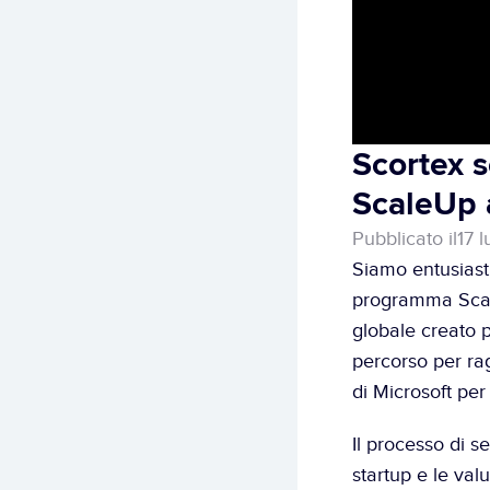
Scortex s
ScaleUp a
Pubblicato il
17 
programma Sca
globale creato p
percorso per rag
di 
Microsoft per
Il processo di s
startup e le valu