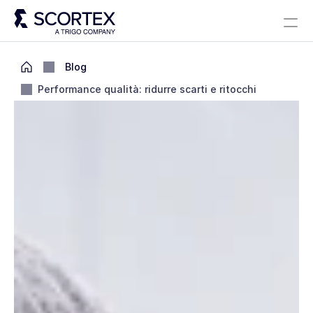
Select Languag
Soluzioni
A proposito
Carriere
Blog
Scortex 10 ans
Italian
Blog
Performance qualità: ridurre scarti e ritocchi
Contact