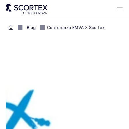
Select Languag
Soluzioni
A proposito
Carriere
Blog
Scortex 10 ans
Italian
Blog
Conferenza EMVA X Scortex
Contact