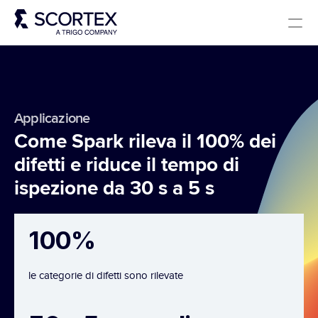
Select Languag
Soluzioni
A proposito
Carriere
Blog
Scortex 10 ans
Italian
Contact
Applicazione
Come Spark rileva il 100% dei 
difetti e riduce il tempo di 
ispezione da 30 s a 5 s
100%
le categorie di difetti sono rilevate 